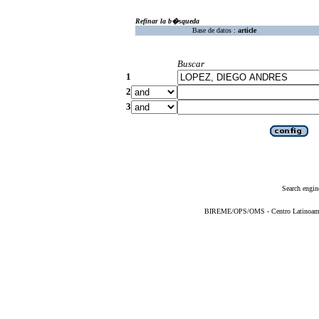
Refinar la b�squeda
Base de datos :
article
Buscar
1
2
3
Search engin
BIREME/OPS/OMS - Centro Latinoameric