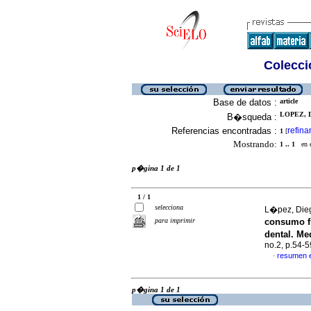
Colecció
Base de datos :
article
LOPEZ, 
B�squeda :
Referencias encontradas :
refina
1
[
Mostrando:
1 .. 1
en el
p�gina 1 de 1
1 / 1
selecciona
L�pez, Dieg
para imprimir
consumo f
dental. Me
no.2, p.54-
resumen 
·
p�gina 1 de 1