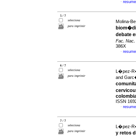
resume
·
5 / 7
selecciona
Molina-Ber
para imprimir
biom�dic
debate e
Fac. Nac.
386X
resume
·
6 / 7
selecciona
L�pez-R�o
para imprimir
and Garc�
comunita
cervicou
colombi
ISSN 169
resume
·
7 / 7
selecciona
L�pez-R�o
para imprimir
y retos 