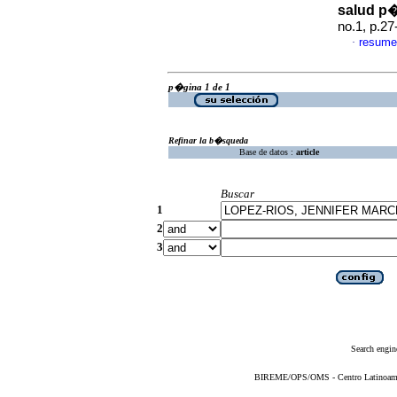
salud p�
no.1, p.2
resume
·
p�gina 1 de 1
Refinar la b�squeda
Base de datos :
article
Buscar
1
2
3
Search engin
BIREME/OPS/OMS - Centro Latinoameric