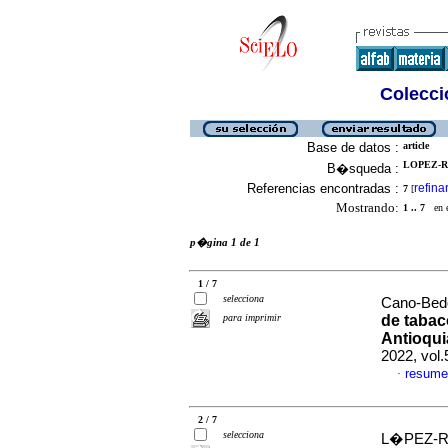
Colecció
Base de datos :
article
LOPEZ-R
B�squeda :
Referencias encontradas :
refina
7
[
Mostrando:
1 .. 7
en el
p�gina 1 de 1
1 / 7
selecciona
Cano-Bedo
para imprimir
de tabac
Antioqui
2022, vol
resume
·
2 / 7
selecciona
L�PEZ-R