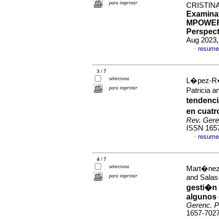
para imprimir
CRISTIN
Examinat
MPOWER 
Perspect
Aug 2023,
resume
·
3 / 7
selecciona
L�pez-R�o
para imprimir
Patricia 
tendenci
en cuatr
Rev. Geren
ISSN 165
resume
·
4 / 7
selecciona
Mart�nez-
para imprimir
and Salas
gesti�n 
algunos
Gerenc. Po
1657-702