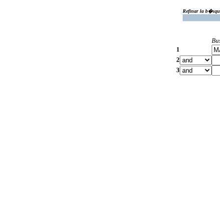
Refinar la b�squ
Bu
1
2
3