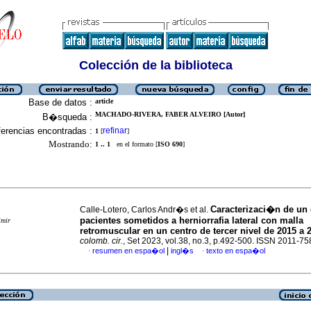
Colección de la biblioteca
Base de datos :
article
MACHADO-RIVERA, FABER ALVEIRO [Autor]
B�squeda :
erencias encontradas :
refinar
1
[
]
Mostrando:
1 .. 1
en el formato [
ISO 690
]
Caracterizaci�n de un
Calle-Lotero, Carlos Andr�s et al.
pacientes sometidos a herniorrafia lateral con malla
imir
retromuscular en un centro de tercer nivel de 2015 a 
colomb. cir.
, Set 2023, vol.38, no.3, p.492-500. ISSN 2011-75
|
resumen en espa�ol
ingl�s
texto en espa�ol
·
·