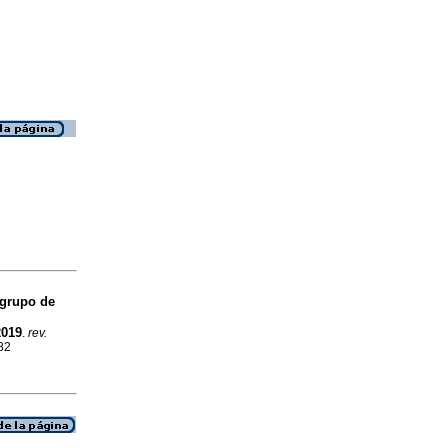
 grupo de
2019
.
rev.
82