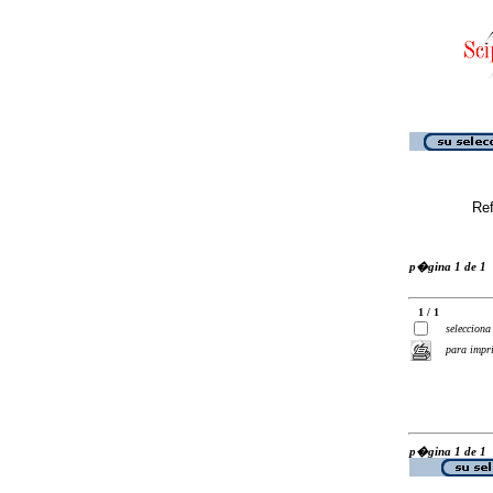
Ref
p�gina 1 de 1
1 / 1
selecciona
para impr
p�gina 1 de 1