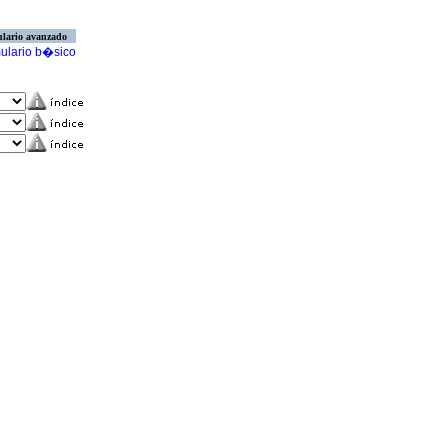
lario avanzado
ulario b�sico