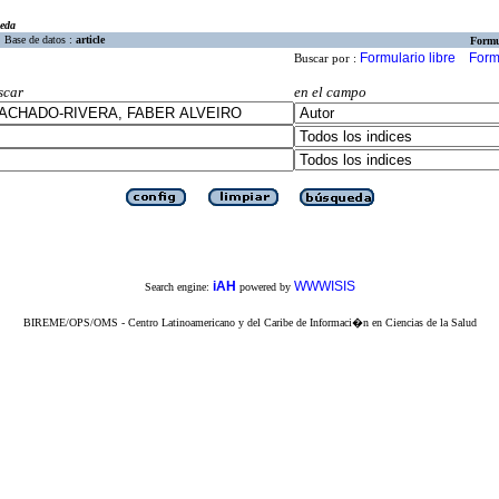
eda
Base de datos :
article
Formu
Formulario libre
Form
Buscar por :
scar
en el campo
iAH
WWWISIS
Search engine:
powered by
BIREME/OPS/OMS - Centro Latinoamericano y del Caribe de Informaci�n en Ciencias de la Salud