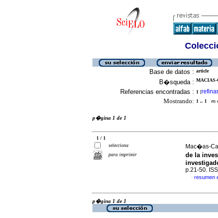
Colecció
Base de datos :
article
MACIAS-
B�squeda :
Referencias encontradas :
refina
1
[
Mostrando:
1 .. 1
en el
p�gina 1 de 1
1 / 1
selecciona
Mac�as-Car
de la inve
para imprimir
investiga
p.21-50. IS
resumen 
·
p�gina 1 de 1