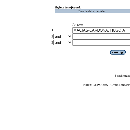
Refinar la b�squeda
Base de datos :
article
Buscar
1
2
3
Search engin
BIREME/OPS/OMS - Centro Latinoameric