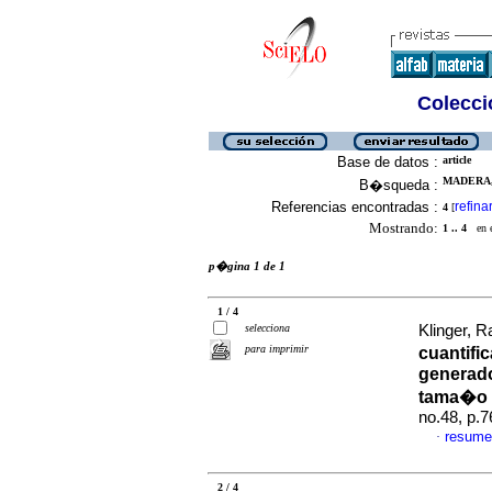
Colecció
Base de datos :
article
MADERA,
B�squeda :
Referencias encontradas :
refina
4
[
Mostrando:
1 .. 4
en el
p�gina 1 de 1
1 / 4
selecciona
Klinger, Ra
para imprimir
cuantifi
generado
tama�o 
no.48, p.
resume
·
2 / 4