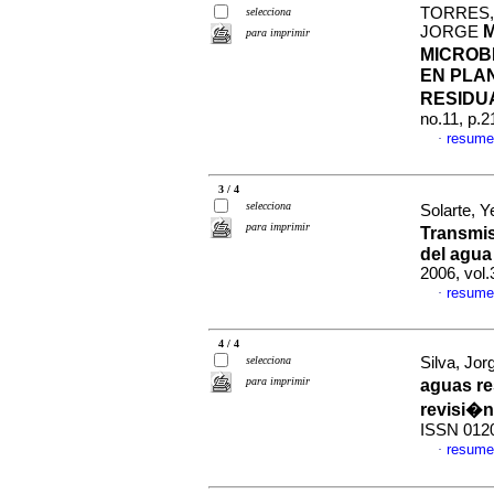
TORRES, 
selecciona
JORGE
para imprimir
MICROB
EN PLA
RESIDU
no.11, p.
resume
·
3 / 4
selecciona
Solarte, 
para imprimir
Transmi
del agu
2006, vol.
resume
·
4 / 4
selecciona
Silva, Jor
para imprimir
aguas re
revisi�n
ISSN 012
resume
·