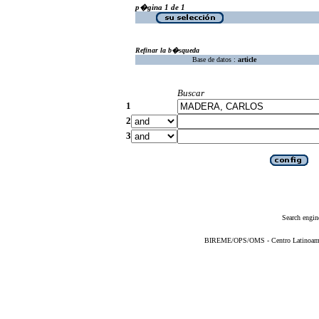
p�gina 1 de 1
Refinar la b�squeda
Base de datos :
article
Buscar
1
2
3
Search engin
BIREME/OPS/OMS - Centro Latinoameric