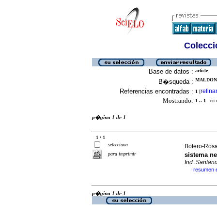
Colecció
Base de datos :
article
MALDONA
B�squeda :
Referencias encontradas :
refina
1
[
Mostrando:
1 .. 1
en el
p�gina 1 de 1
1 / 1
selecciona
Botero-Rosas
para imprimir
sistema n
Ind. Santan
resumen 
·
p�gina 1 de 1