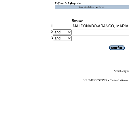
Refinar la b�squeda
Base de datos :
article
Buscar
1
2
3
Search engin
BIREME/OPS/OMS - Centro Latinoameric