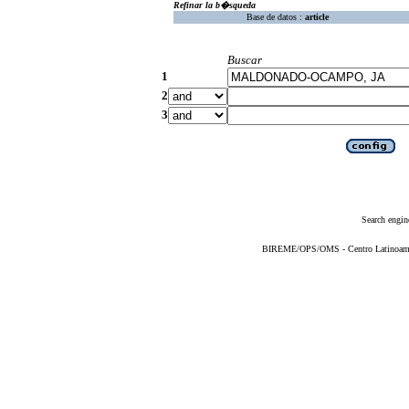
Refinar la b�squeda
Base de datos :
article
Buscar
1
2
3
Search engin
BIREME/OPS/OMS - Centro Latinoameric