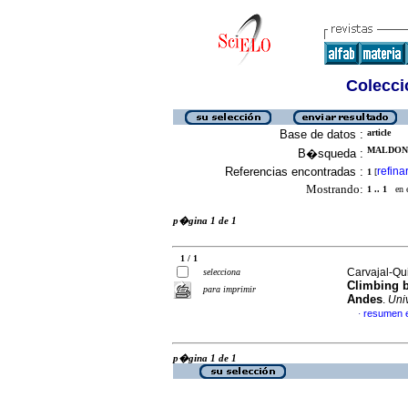
Colecció
Base de datos :
article
MALDONA
B�squeda :
Referencias encontradas :
refina
1
[
Mostrando:
1 .. 1
en el
p�gina 1 de 1
1 / 1
Carvajal-Qu
selecciona
Climbing 
para imprimir
Andes
.
Univ
resumen 
·
p�gina 1 de 1