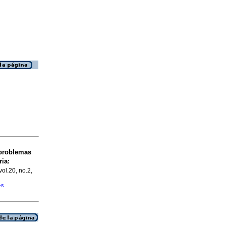
 problemas
ia:
vol.20, no.2,
�s