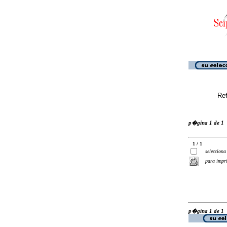
Ref
p�gina 1 de 1
1 / 1
selecciona
para impr
p�gina 1 de 1