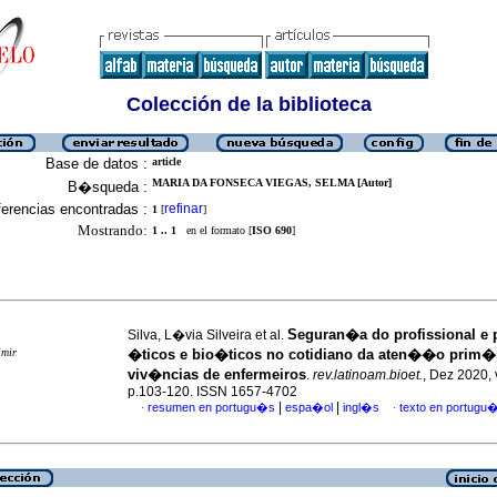
Colección de la biblioteca
Base de datos :
article
MARIA DA FONSECA VIEGAS, SELMA [Autor]
B�squeda :
erencias encontradas :
refinar
1
[
]
Mostrando:
1 .. 1
en el formato [
ISO 690
]
Seguran�a do profissional e
Silva, L�via Silveira et al.
imir
�ticos e bio�ticos no cotidiano da aten��o prim�r
viv�ncias de enfermeiros
.
rev.latinoam.bioet.
, Dez 2020, 
p.103-120. ISSN 1657-4702
|
|
resumen en portugu�s
espa�ol
ingl�s
texto en portugu
·
·