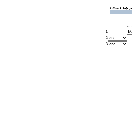
Refinar la b�squ
Bu
1
2
3