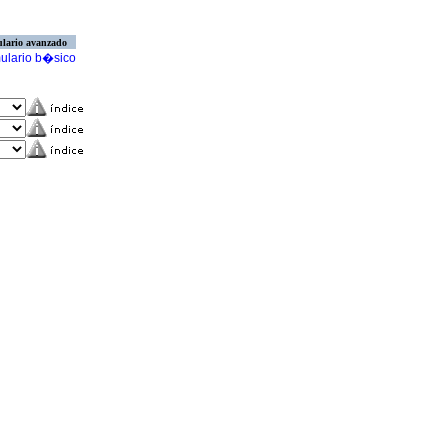
lario avanzado
ulario b�sico