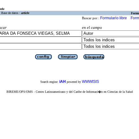
eda
Base de datos :
article
Formu
Formulario libre
Form
Buscar por :
scar
en el campo
iAH
WWWISIS
Search engine:
powered by
BIREME/OPS/OMS - Centro Latinoamericano y del Caribe de Informaci�n en Ciencias de la Salud