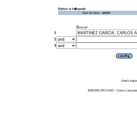
Refinar la b�squeda
Base de datos :
article
Buscar
1
2
3
Search engin
BIREME/OPS/OMS - Centro Latinoameric