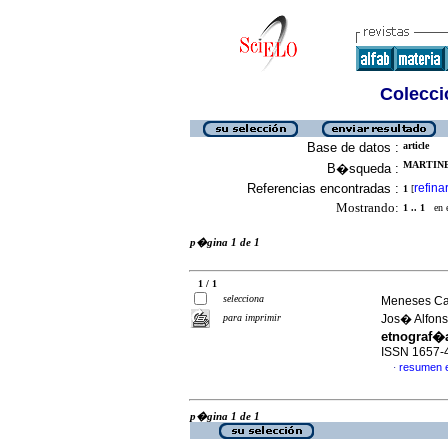
Colecció
Base de datos :
article
MARTINE
B�squeda :
Referencias encontradas :
refina
1
[
Mostrando:
1 .. 1
en el
p�gina 1 de 1
1 / 1
selecciona
Meneses Cab
para imprimir
Jos� Alfon
etnograf�a
ISSN 1657-
resumen 
·
p�gina 1 de 1