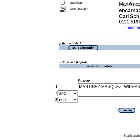
selecciona
Mart�nez
para imprimir
encarnac
Carl Sch
0121-516
resume
·
p�gina 1 de 1
Refinar la b�squeda
Base de datos :
article
Buscar
1
2
3
Search engin