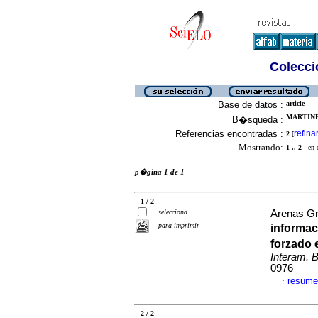
Colecció
Base de datos :
article
MARTINE
B�squeda :
Referencias encontradas :
refina
2
[
Mostrando:
1 .. 2
en el
p�gina 1 de 1
1 / 2
selecciona
Arenas Gri
para imprimir
informa
forzado
Interam. Bi
0976
resume
·
2 / 2