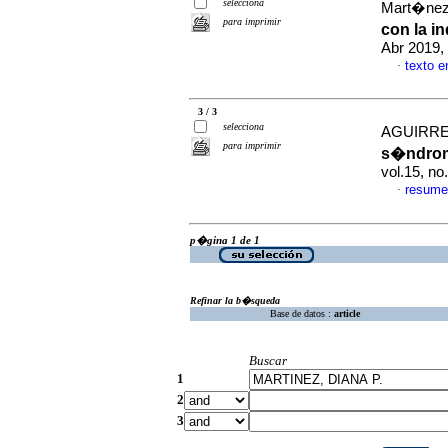
selecciona
Mart�nez
para imprimir
con la i
Abr 2019,
texto 
·
3 / 3
selecciona
AGUIRRE,
para imprimir
s�ndrome
vol.15, n
resume
·
p�gina 1 de 1
Refinar la b�squeda
Base de datos :
article
Buscar
1
2
3