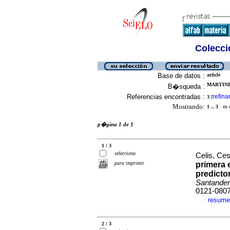
Colecció
Base de datos :
article
MARTINEZ
B�squeda :
Referencias encontradas :
refina
3
[
Mostrando:
1 .. 3
en el
p�gina 1 de 1
1 / 3
selecciona
Celis, Ce
para imprimir
primera 
predicto
Santander
0121-080
resume
·
2 / 3