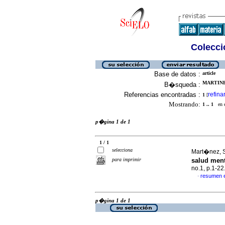
Colecció
Base de datos :
article
MARTINE
B�squeda :
Referencias encontradas :
refina
1
[
Mostrando:
1 .. 1
en el
p�gina 1 de 1
1 / 1
selecciona
Mart�nez, S
para imprimir
salud ment
no.1, p.1-2
resumen 
·
p�gina 1 de 1