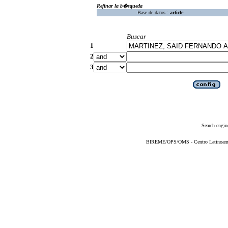
Refinar la b�squeda
Base de datos :
article
Buscar
1
2
3
Search engin
BIREME/OPS/OMS - Centro Latinoameric