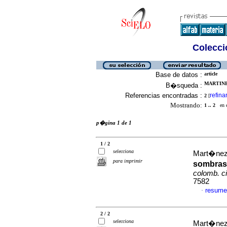
Colecció
Base de datos :
article
MARTINE
B�squeda :
Referencias encontradas :
refina
2
[
Mostrando:
1 .. 2
en el
p�gina 1 de 1
1 / 2
selecciona
Mart�nez-
para imprimir
sombras 
colomb. ci
7582
resume
·
2 / 2
selecciona
Mart�nez-