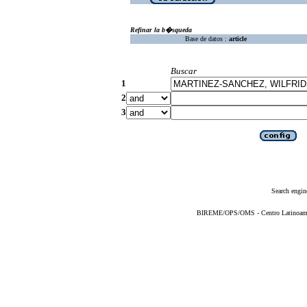
Refinar la b�squeda
Base de datos :
article
Buscar
1
2
3
Search engin
BIREME/OPS/OMS - Centro Latinoameric