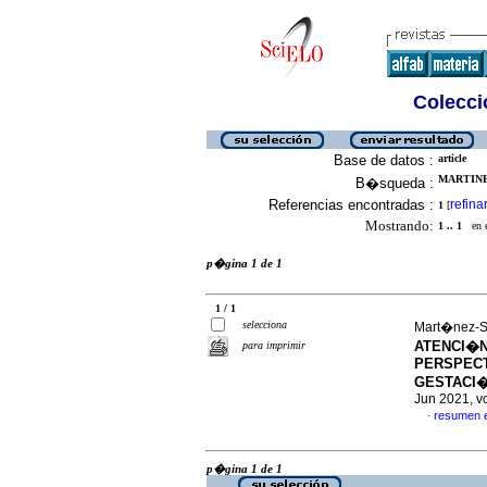
Colecció
Base de datos :
article
MARTINE
B�squeda :
Referencias encontradas :
refina
1
[
Mostrando:
1 .. 1
en el
p�gina 1 de 1
1 / 1
selecciona
Mart�nez-S�
ATENCI�N
para imprimir
PERSPECT
GESTACI�
Jun 2021, v
resumen 
·
p�gina 1 de 1