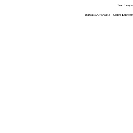
Search engin
BIREME/OPS/OMS - Centro Latinoameric