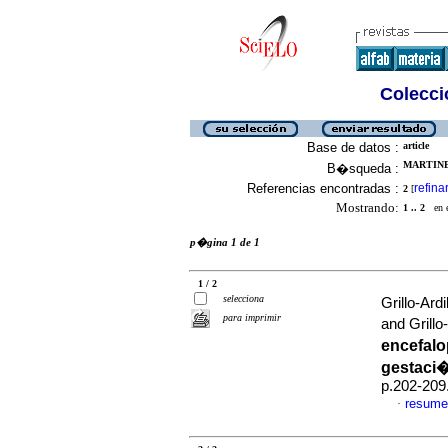
Colecció
Base de datos :
article
MARTINE
B�squeda :
Referencias encontradas :
refina
2
[
Mostrando:
1 .. 2
en el
p�gina 1 de 1
1 / 2
selecciona
Grillo-Ar
para imprimir
and Grillo
encefalo
gestaci
p.202-209
resume
·