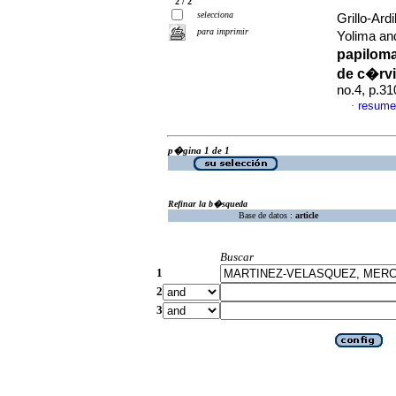
2 / 2
selecciona
Grillo-Ar
para imprimir
Yolima a
papilom
de c�rv
no.4, p.3
resume
·
p�gina 1 de 1
Refinar la b�squeda
Base de datos :
article
Buscar
1
2
3