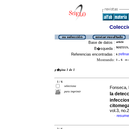
Colecció
Base de datos :
article
MATEUS, 
B�squeda :
Referencias encontradas :
refina
6
[
Mostrando:
1 .. 6
en el
p�gina 1 de 1
1 / 6
selecciona
Fonseca, 
para imprimir
la detec
infeccio
citomeg
vol.3, no
resume
·
2 / 6