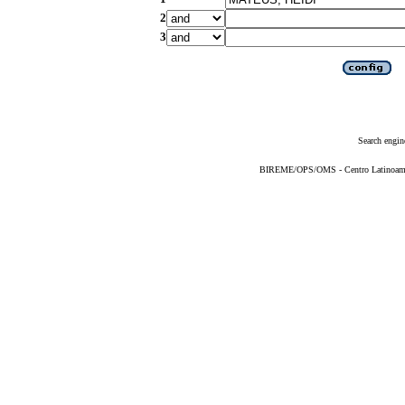
2
3
Search engin
BIREME/OPS/OMS - Centro Latinoameric