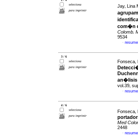
selecciona
Jay, Lina 
para imprimir
agrupam
identifi
com�n ca
Colomb. 
9534
resume
·
3 / 6
Fonseca, 
selecciona
Detecci�
para imprimir
Duchenne
an�lisis
vol.39, su
resume
·
4 / 6
selecciona
Fonseca, 
para imprimir
portador
Med Col
2448
resume
·