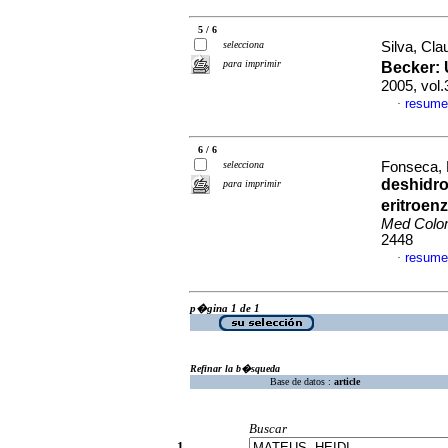
5 / 6
selecciona
Silva, Cla
para imprimir
Becker: 
2005, vol
resume
·
6 / 6
selecciona
Fonseca, 
deshidro
para imprimir
eritroe
Med Col
2448
resume
·
p�gina 1 de 1
Refinar la b�squeda
Base de datos :
article
Buscar
1