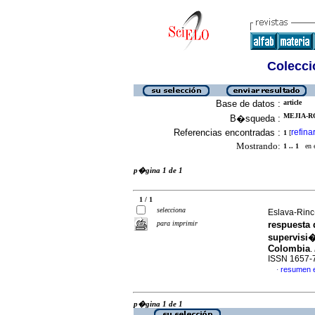
Colecció
Base de datos :
article
MEJIA-R
B�squeda :
Referencias encontradas :
refina
1
[
Mostrando:
1 .. 1
en el
p�gina 1 de 1
1 / 1
selecciona
Eslava-Rinc�
para imprimir
respuesta 
supervisi�
Colombia
.
ISSN 1657-
resumen 
·
p�gina 1 de 1