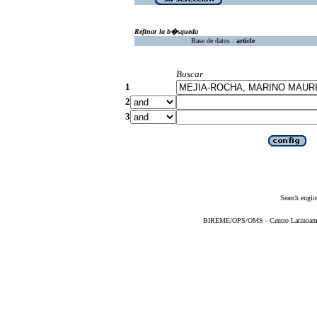
Refinar la b�squeda
Base de datos :
article
Buscar
1
2
3
Search engin
BIREME/OPS/OMS - Centro Latinoameric