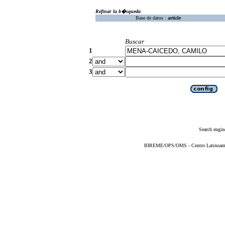
Refinar la b�squeda
Base de datos :
article
Buscar
1
2
3
Search engin
BIREME/OPS/OMS - Centro Latinoameric