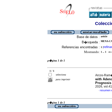
Colecció
Base de datos :
article
MENA-CA
B�squeda :
Referencias encontradas :
refina
1
[
Mostrando:
1 .. 1
en el
p�gina 1 de 1
1 / 1
selecciona
Arcos-Ram�
with Adeno
para imprimir
Prognosis
2026, vol.4
resumen 
·
p�gina 1 de 1