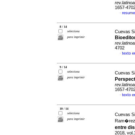
rev.latino
1657-470
resume
·
8 / 14
Cuevas Si
selecciona
Bioeditor
para imprimir
rev.latino
4702
texto 
·
9 / 14
selecciona
Cuevas Si
para imprimir
Perspect
rev.latino
1657-470
texto 
·
10 / 14
selecciona
Cuevas Si
para imprimir
Ram�rez 
entre di
2018, vol.