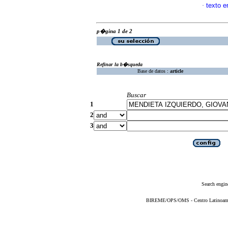
texto 
·
p�gina 1 de 2
Refinar la b�squeda
Base de datos :
article
Buscar
1
2
3
Search engin
BIREME/OPS/OMS - Centro Latinoameric