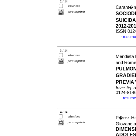
2 / 14
selecciona
Carant�n 
para imprimir
SOCIOD
SUICID
2012-20
ISSN 012
resume
·
3 / 14
selecciona
Mendieta 
para imprimir
and Rome
PULMON
GRADIE
PREVIA
Investig. 
0124-814
resume
·
4 / 14
selecciona
P�rez-Her
para imprimir
Giovane a
DIMENSI
ADOLES