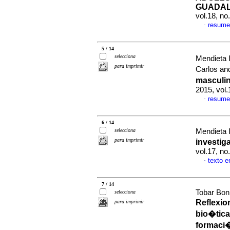
GUADAL
vol.18, n
resume
·
5 / 14
selecciona
Mendieta 
para imprimir
Carlos a
masculin
2015, vol
resume
·
6 / 14
selecciona
Mendieta 
para imprimir
investig
vol.17, n
texto 
·
7 / 14
Tobar Boni
selecciona
Reflexio
para imprimir
bio�tica 
formaci�