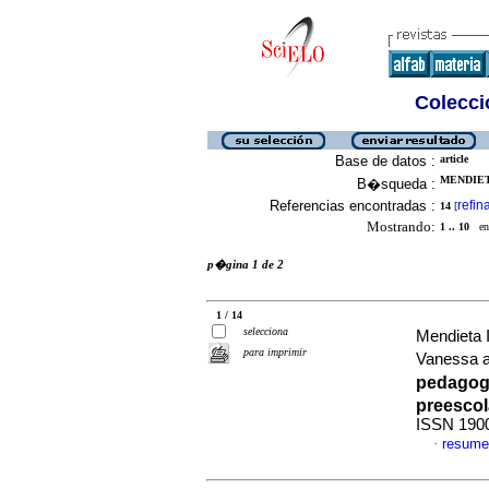
Colecció
Base de datos :
article
MENDIET
B�squeda :
Referencias encontradas :
refin
14
[
Mostrando:
1 .. 10
en 
p�gina 1 de 2
1 / 14
selecciona
Mendieta 
para imprimir
Vanessa 
pedagog�
preescol
ISSN 190
resume
·