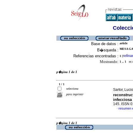
Colecció
Base de datos :
article
MESA GAR
B�squeda :
Referencias encontradas :
refina
1
[
Mostrando:
1 .. 1
en el
p�gina 1 de 1
1 / 1
selecciona
Sartor, Lucio
para imprimir
reconstruc
infecciosa 
145. ISSN 
resumen 
·
p�gina 1 de 1