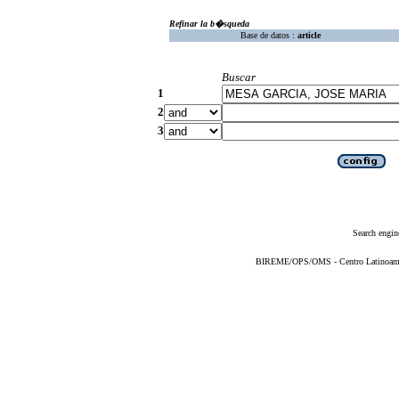
Refinar la b�squeda
Base de datos :
article
Buscar
1
2
3
Search engin
BIREME/OPS/OMS - Centro Latinoameric