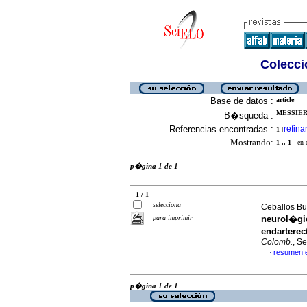
Colecció
Base de datos :
article
MESSIER
B�squeda :
Referencias encontradas :
refina
1
[
Mostrando:
1 .. 1
en el
p�gina 1 de 1
1 / 1
selecciona
Ceballos Bu
para imprimir
neurol�gic
endarterec
Colomb.
, S
resumen 
·
p�gina 1 de 1