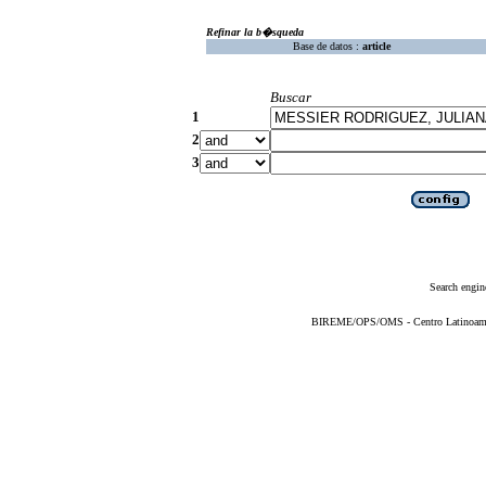
Refinar la b�squeda
Base de datos :
article
Buscar
1
2
3
Search engin
BIREME/OPS/OMS - Centro Latinoameric