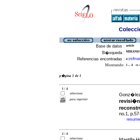
Colecció
Base de datos :
article
MIRANDA
B�squeda :
Referencias encontradas :
refina
4
[
Mostrando:
1 .. 4
en el
p�gina 1 de 1
1 / 4
selecciona
Gonz�lez-
para imprimir
revisi�n
reconstr
no.1, p.5
resume
·
2 / 4
selecciona
Mantilla 