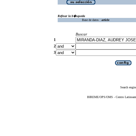
Refinar la b�squeda
Base de datos :
article
Buscar
1
2
3
Search engin
BIREME/OPS/OMS - Centro Latinoameric