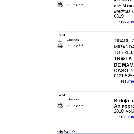
para imprimir
and Mira
Medicas 
0319
resume
·
3 / 4
selecciona
TIBADUI
para imprimir
MIRANDA
TORREJA
TR�LAT
DE MAM
CASO
.
R
0121-525
resume
·
4 / 4
selecciona
Rodr�guez
para imprimir
An appro
2018, vol
resume
·
p�gina 1 de 1