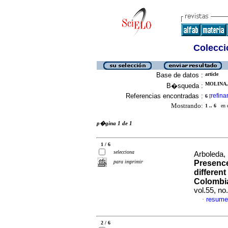
Colecció
Base de datos :
article
MOLINA, 
B�squeda :
Referencias encontradas :
refina
6
[
Mostrando:
1 .. 6
en el
p�gina 1 de 1
1 / 6
selecciona
Arboleda,
para imprimir
Presence
differen
Colombia
vol.55, n
resume
·
2 / 6