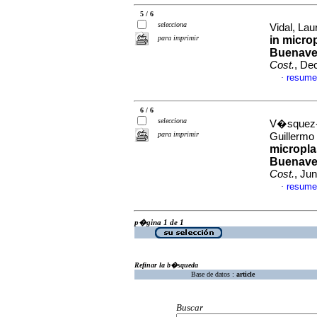
5 / 6
selecciona
Vidal, La
para imprimir
in microp
Buenaven
Cost.
, De
resume
·
6 / 6
selecciona
V�squez-M
para imprimir
Guillermo
micropla
Buenaven
Cost.
, Ju
resume
·
p�gina 1 de 1
Refinar la b�squeda
Base de datos :
article
Buscar