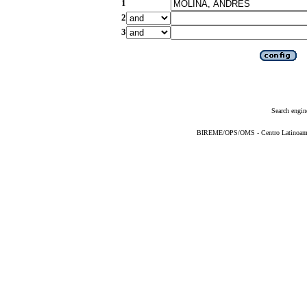
1
2
3
Search engin
BIREME/OPS/OMS - Centro Latinoameric