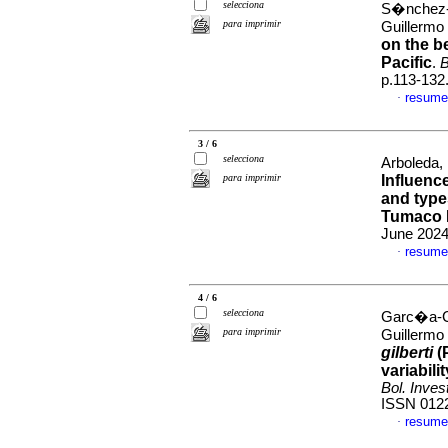
selecciona
S�nchez-G
para imprimir
Guillermo
on the b
Pacific
.
B
p.113-132
resume
·
3 / 6
selecciona
Arboleda,
para imprimir
Influenc
and type
Tumaco B
June 2024
resume
·
4 / 6
selecciona
Garc�a-Ca
para imprimir
Guillermo
gilberti
(
variabil
Bol. Inves
ISSN 012
resume
·