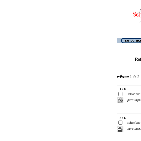
Ref
p�gina 1 de 1
1 / 6
selecciona
para impr
2 / 6
selecciona
para impr