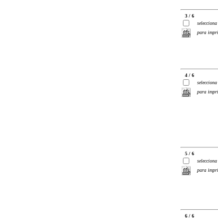
3 / 6
selecciona
para impr
4 / 6
selecciona
para impr
5 / 6
selecciona
para impr
6 / 6