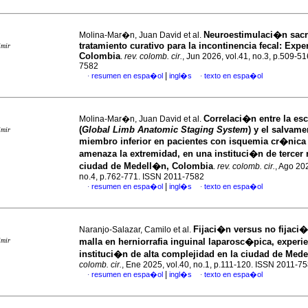
Neuroestimulaci�n sac
Molina-Mar�n, Juan David et al.
tratamiento curativo para la incontinencia fecal: Expe
imir
Colombia
.
rev. colomb. cir.
, Jun 2026, vol.41, no.3, p.509-5
7582
|
resumen en espa�ol
ingl�s
texto en espa�ol
·
·
Correlaci�n entre la e
Molina-Mar�n, Juan David et al.
(
Global Limb Anatomic Staging System
) y el salvame
imir
miembro inferior en pacientes con isquemia cr�nica
amenaza la extremidad, en una instituci�n de tercer n
ciudad de Medell�n, Colombia
.
rev. colomb. cir.
, Ago 202
no.4, p.762-771. ISSN 2011-7582
|
resumen en espa�ol
ingl�s
texto en espa�ol
·
·
Fijaci�n versus no fijaci�
Naranjo-Salazar, Camilo et al.
imir
malla en herniorrafia inguinal laparosc�pica, experi
instituci�n de alta complejidad en la ciudad de Med
colomb. cir.
, Ene 2025, vol.40, no.1, p.111-120. ISSN 2011-7
|
resumen en espa�ol
ingl�s
texto en espa�ol
·
·