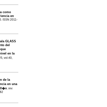
ra como
riencia en
16. ISSN 2011-
scala GLASS
nto del
 que
ivel en la
5, vol.40,
n de la
encia en una
ell�n
.
rev.
582