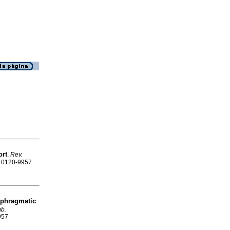
ort
.
Rev.
SN 0120-9957
aphragmatic
mb.
957