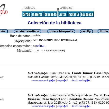
Colección de la biblioteca
Base de datos :
article
MOLINA-MARIN, JUAN DAVID [Autor]
B�squeda :
erencias encontradas :
refinar
6
[
]
Mostrando:
1 .. 6
en el formato [
ISO 690
]
Frantz Tumor: Case Rep
Molina-Mar�n, Juan David et al.
colomb. Gastroenterol.
, Mar 2026, vol.41, no.1, p.89-95. IS
imir
|
resumen en ingl�s
espa�ol
texto en ingl�s
·
·
Di
Molina-Mar�n, Juan David and Naranjo-Salazar, Camilo
Disease: Case Report and Literature Review
.
Rev. colo
imir
Gastroenterol.
, Mar 2025, vol.40, no.1, p.73-77. ISSN 0120-9
|
resumen en ingl�s
espa�ol
texto en ingl�s
·
·