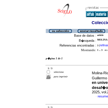
Colecció
Base de datos :
article
MOLINA-
B�squeda :
Referencias encontradas :
refina
3
[
Mostrando:
1 .. 3
en el
p�gina 1 de 1
1 / 3
selecciona
Molina-Ri
para imprimir
Guillermo
en unive
desaf�o
2025, vol
resume
·
2 / 3