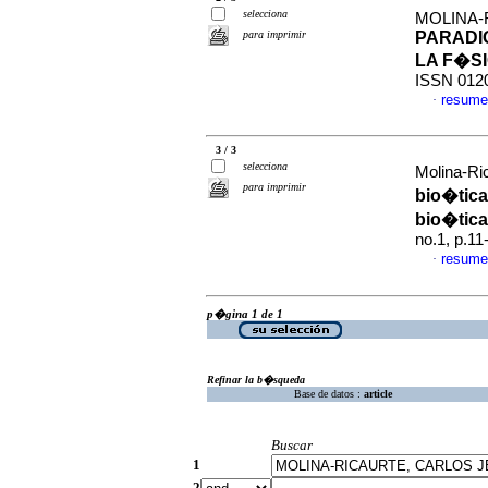
selecciona
MOLINA-
para imprimir
PARADI
LA F�S
ISSN 012
resume
·
3 / 3
selecciona
Molina-Ri
para imprimir
bio�tica
bio�tica
no.1, p.1
resume
·
p�gina 1 de 1
Refinar la b�squeda
Base de datos :
article
Buscar
1
2