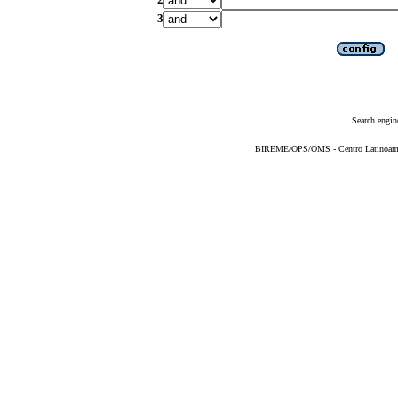
3
Search engin
BIREME/OPS/OMS - Centro Latinoameric