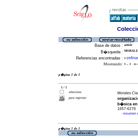
Colecció
Base de datos :
article
MORALES
B�squeda :
Referencias encontradas :
refina
1
[
Mostrando:
1 .. 1
en el
p�gina 1 de 1
1 / 1
selecciona
Morales Clar
para imprimir
organizaci
b�sica en
1657-6276
resumen 
·
p�gina 1 de 1