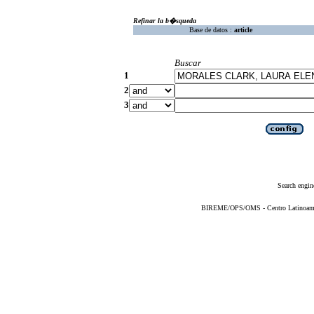
Refinar la b�squeda
Base de datos :
article
Buscar
1
2
3
Search engin
BIREME/OPS/OMS - Centro Latinoameric