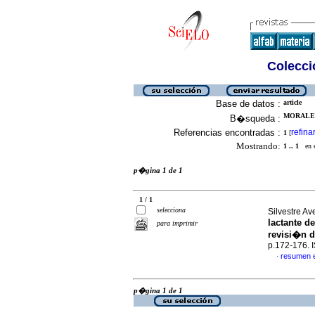
Colecció
Base de datos :
article
MORALES
B�squeda :
Referencias encontradas :
refina
1
[
Mostrando:
1 .. 1
en el
p�gina 1 de 1
1 / 1
selecciona
Silvestre Av
lactante d
para imprimir
revisi�n de
p.172-176.
resumen 
·
p�gina 1 de 1