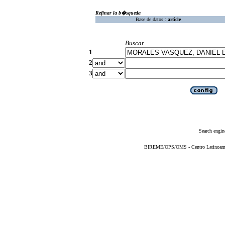
Refinar la b�squeda
Base de datos :
article
Buscar
1
2
3
Search engin
BIREME/OPS/OMS - Centro Latinoameric