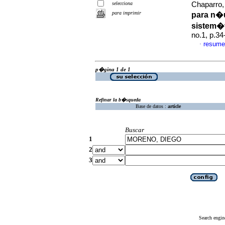
selecciona
Chaparro, 
para imprimir
para n�
sistem�
no.1, p.3
resume
·
p�gina 1 de 1
Refinar la b�squeda
Base de datos :
article
Buscar
1
2
3
Search engin