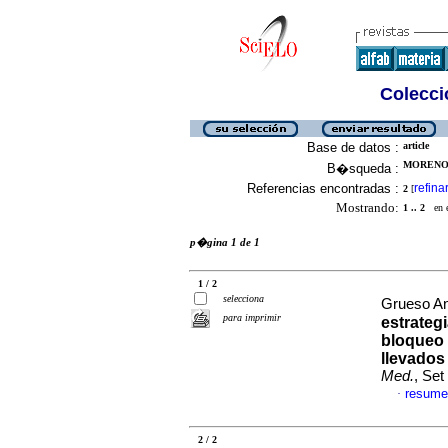
Colecció
Base de datos :
article
MORENO,
B�squeda :
Referencias encontradas :
refina
2
[
Mostrando:
1 .. 2
en el
p�gina 1 de 1
1 / 2
selecciona
Grueso Ang
para imprimir
estrateg
bloqueo 
llevados 
Med.
, Set
resume
·
2 / 2