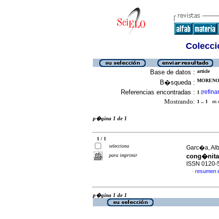
Colecció
Base de datos :
article
MORENO,
B�squeda :
Referencias encontradas :
refina
1
[
Mostrando:
1 .. 1
en el
p�gina 1 de 1
1 / 1
selecciona
Garc�a, Albe
para imprimir
cong�nita
ISSN 0120-
resumen 
·
p�gina 1 de 1