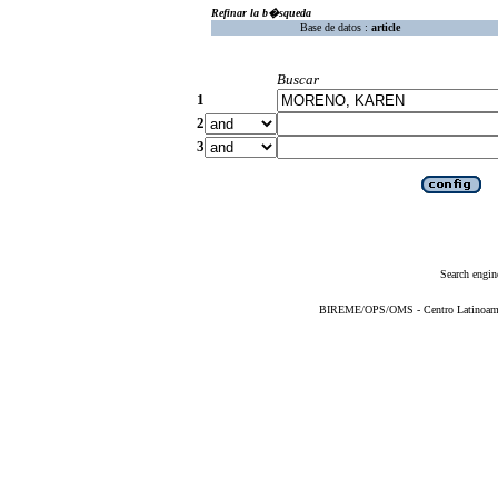
Refinar la b�squeda
Base de datos :
article
Buscar
1
2
3
Search engin
BIREME/OPS/OMS - Centro Latinoameric