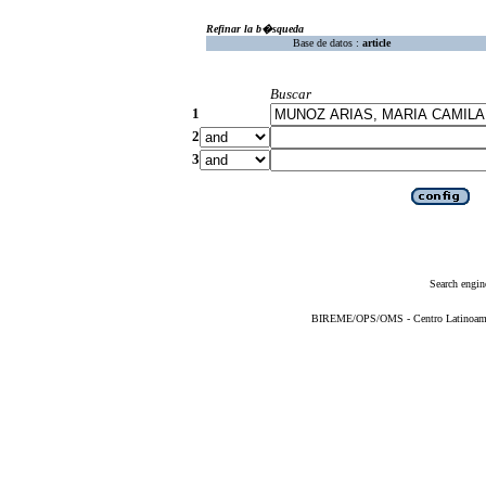
Refinar la b�squeda
Base de datos :
article
Buscar
1
2
3
Search engin
BIREME/OPS/OMS - Centro Latinoameric