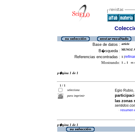
Colecció
Base de datos :
article
MUNOZ A
B�squeda :
Referencias encontradas :
refina
1
[
Mostrando:
1 .. 1
en el
p�gina 1 de 1
1 / 1
selecciona
Egio Rubio, 
participac
para imprimir
las zonas 
sentidos co
resumen 
·
p�gina 1 de 1