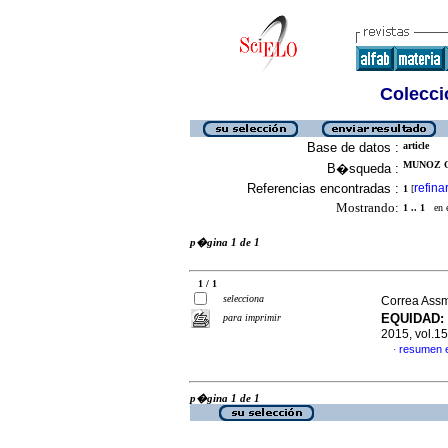
Colecció
Base de datos :
article
MUNOZ OR
B�squeda :
Referencias encontradas :
refina
1
[
Mostrando:
1 .. 1
en el
p�gina 1 de 1
1 / 1
selecciona
Correa Assm
EQUIDAD
:
para imprimir
2015, vol.1
resumen 
·
p�gina 1 de 1