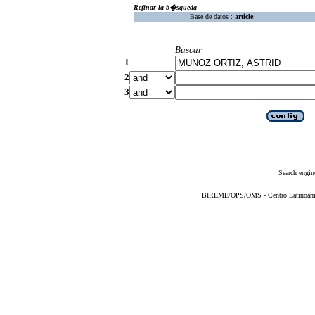
Refinar la b�squeda
Base de datos :
article
Buscar
1
2
3
Search engin
BIREME/OPS/OMS - Centro Latinoameric