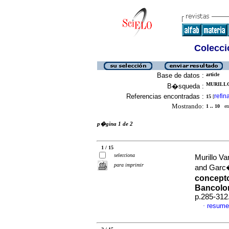
Colecció
Base de datos :
article
MURILLO
B�squeda :
Referencias encontradas :
refin
15
[
Mostrando:
1 .. 10
en 
p�gina 1 de 2
1 / 15
selecciona
Murillo V
para imprimir
and Garc
concepto
Bancolo
p.285-312
resume
·