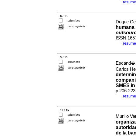
resume
·
8 / 15
selecciona
Duque Ceb
para imprimir
humana 
outsour
ISSN 165
resume
·
9 / 15
selecciona
Escand�n
para imprimir
Carlos He
determin
compani
SMES in
p.206-223
resume
·
10 / 15
selecciona
Murillo Va
para imprimir
organiza
autorida
de la ba