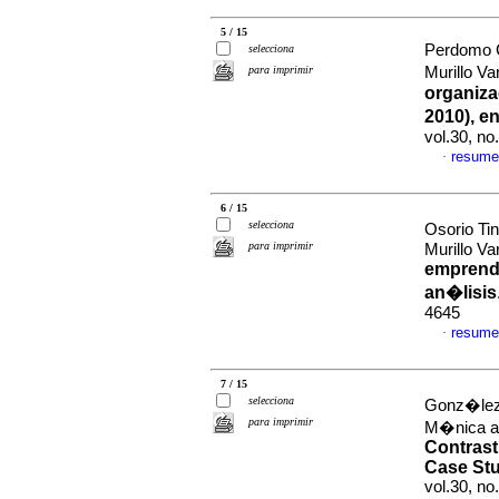
5 / 15
Perdomo C
selecciona
para imprimir
Murillo V
organizac
2010), e
vol.30, n
resume
·
6 / 15
selecciona
Osorio Ti
para imprimir
Murillo V
emprend
an�lisis
4645
resume
·
7 / 15
selecciona
Gonz�lez
para imprimir
M�nica an
Contrast
Case Stu
vol.30, n