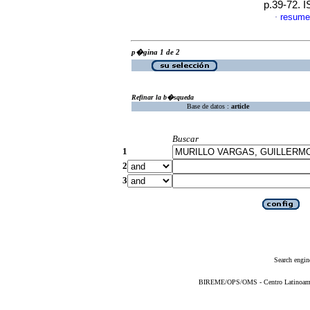
p.39-72. 
resume
·
p�gina 1 de 2
Refinar la b�squeda
Base de datos :
article
Buscar
1
2
3
Search engin
BIREME/OPS/OMS - Centro Latinoameric