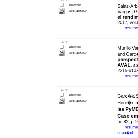
2 / 15
selecciona
Salas-Arb
para imprimir
Vargas, G
el rendi
2017, vol
resume
·
3 / 15
selecciona
Murillo V
para imprimir
and Garc
perspect
AVAL
.
su
2215-910
resume
·
4 / 15
selecciona
Garc�a S
para imprimir
Hern�n an
las PyME
Caso em
no.82, p.
resume
·
espa�ol