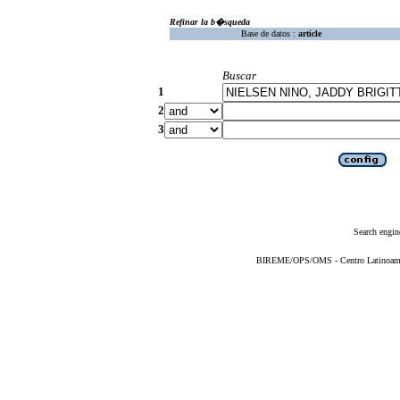
Refinar la b�squeda
Base de datos :
article
Buscar
1
2
3
Search engin
BIREME/OPS/OMS - Centro Latinoameric