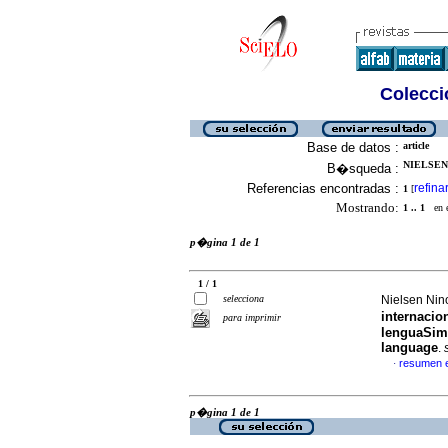
Colecció
Base de datos :
article
NIELSEN 
B�squeda :
Referencias encontradas :
refina
1
[
Mostrando:
1 .. 1
en el
p�gina 1 de 1
1 / 1
selecciona
Nielsen Nino
internacio
para imprimir
lengua
Simu
language
.
resumen 
·
p�gina 1 de 1