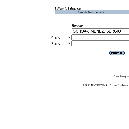
Refinar la b�squeda
Base de datos :
article
Buscar
1
2
3
Search engin
BIREME/OPS/OMS - Centro Latinoameric