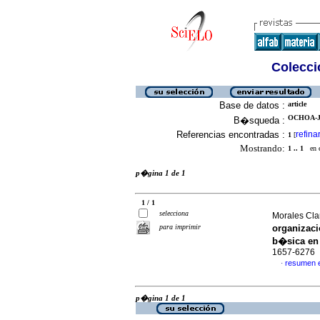
Colecció
Base de datos :
article
OCHOA-J
B�squeda :
Referencias encontradas :
refina
1
[
Mostrando:
1 .. 1
en el
p�gina 1 de 1
1 / 1
selecciona
Morales Clar
para imprimir
organizaci
b�sica en
1657-6276
resumen 
·
p�gina 1 de 1