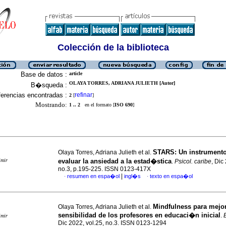
Colección de la biblioteca
Base de datos :
article
OLAYA TORRES, ADRIANA JULIETH [Autor]
B�squeda :
erencias encontradas :
refinar
2
[
]
Mostrando:
1 .. 2
en el formato [
ISO 690
]
STARS: Un instrumento
Olaya Torres, Adriana Julieth et al.
imir
evaluar la ansiedad a la estad�stica
.
Psicol. caribe
, Dic
no.3, p.195-225. ISSN 0123-417X
|
resumen en espa�ol
ingl�s
texto en espa�ol
·
·
Mindfulness para mejor
Olaya Torres, Adriana Julieth et al.
sensibilidad de los profesores en educaci�n inicial
.
imir
Dic 2022, vol.25, no.3. ISSN 0123-1294