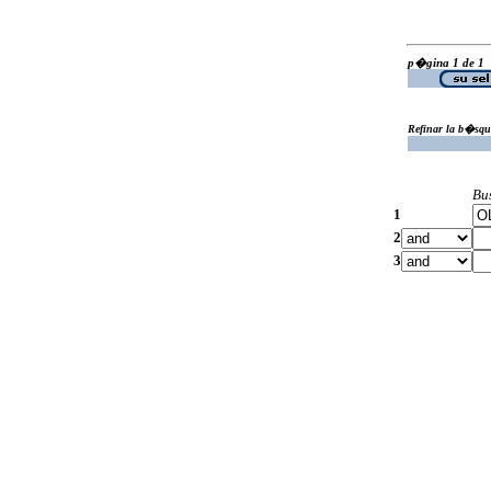
p�gina 1 de 1
Refinar la b�squ
Bu
1
2
3