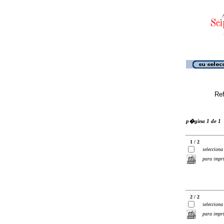
Ref
p�gina 1 de 1
1 / 2
selecciona
para impr
2 / 2
selecciona
para impr