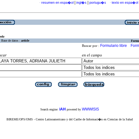
|
|
resumen en espa�ol
ingl�s
portugu�s
texto en espa�ol
·
·
eda
Base de datos :
article
Formu
Formulario libre
Form
Buscar por :
scar
en el campo
iAH
WWWISIS
Search engine:
powered by
BIREME/OPS/OMS - Centro Latinoamericano y del Caribe de Informaci�n en Ciencias de la Salud