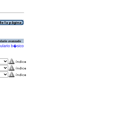
lario avanzado
ulario b�sico