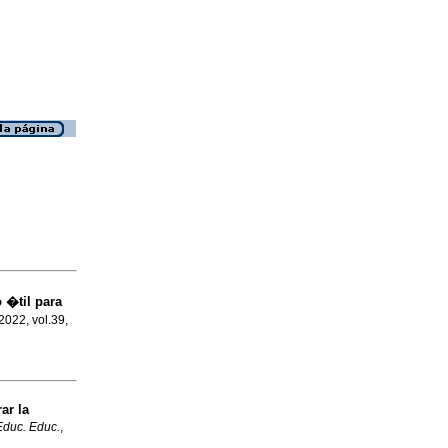
 �til para
 2022, vol.39,
ar la
Educ. Educ.
,