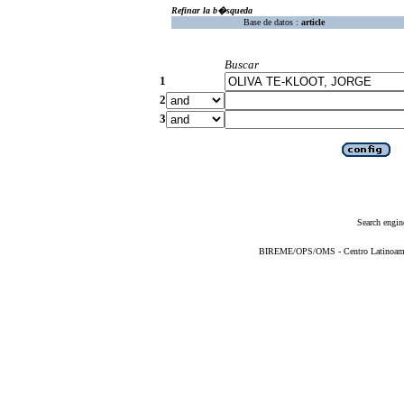
Refinar la b�squeda
Base de datos :
article
Buscar
1
2
3
Search engin
BIREME/OPS/OMS - Centro Latinoameric