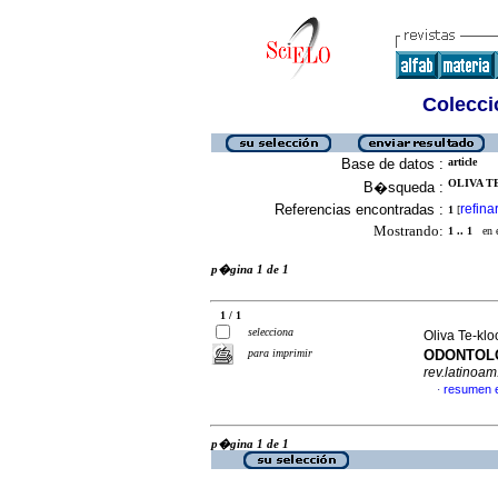
Colecció
Base de datos :
article
OLIVA TE
B�squeda :
Referencias encontradas :
refina
1
[
Mostrando:
1 .. 1
en el
p�gina 1 de 1
1 / 1
selecciona
Oliva Te-klo
para imprimir
ODONTO
rev.latinoam
resumen 
·
p�gina 1 de 1