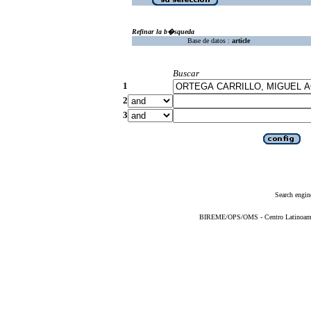
Refinar la b�squeda
Base de datos :
article
Buscar
1
2
3
Search engin
BIREME/OPS/OMS - Centro Latinoameric