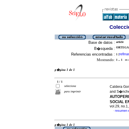
Colecció
Base de datos :
article
ORTEGA 
B�squeda :
Referencias encontradas :
refina
1
[
Mostrando:
1 .. 1
en el
p�gina 1 de 1
1 / 1
selecciona
Caldera Gon
and S�nche
para imprimir
AUTOPERC
SOCIAL E
vol.29, no.
resumen 
·
p�gina 1 de 1