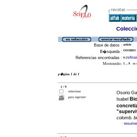
Colecció
Base de datos :
article
OSORIO 
B�squeda :
Referencias encontradas :
refina
9
[
Mostrando:
1 .. 9
en el
p�gina 1 de 1
1 / 9
selecciona
Osorio G
para imprimir
Bio
Isabel
concret
"supervi
colomb. b
resume
·