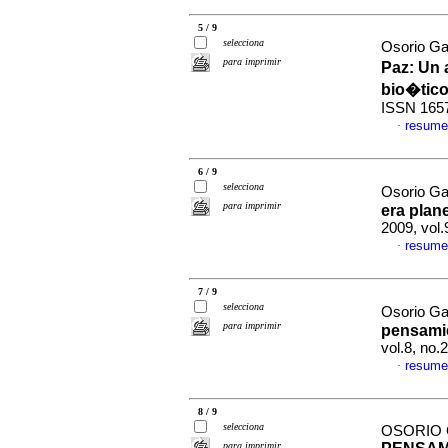
5 / 9
selecciona
Osorio G
para imprimir
Paz
:
Un 
bio�tic
ISSN 165
resume
·
6 / 9
selecciona
Osorio Ga
para imprimir
era plane
2009, vol.
resume
·
7 / 9
selecciona
Osorio G
para imprimir
pensami
vol.8, no
resume
·
8 / 9
selecciona
OSORIO
para imprimir