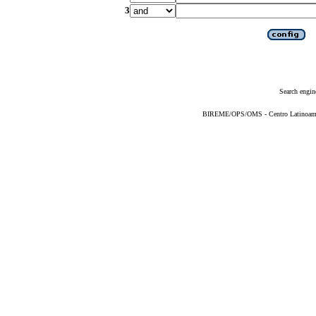
3
Search engin
BIREME/OPS/OMS - Centro Latinoameric