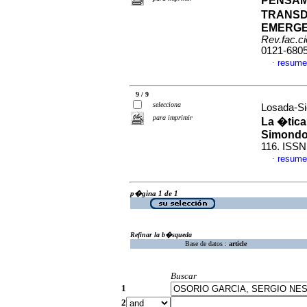
PENSAM
TRANSD
EMERGE
Rev.fac.c
0121-680
resume
·
9 / 9
selecciona
Losada-Si
para imprimir
La �tica
Simond
116. ISSN
resume
·
p�gina 1 de 1
Refinar la b�squeda
Base de datos :
article
Buscar
1
2