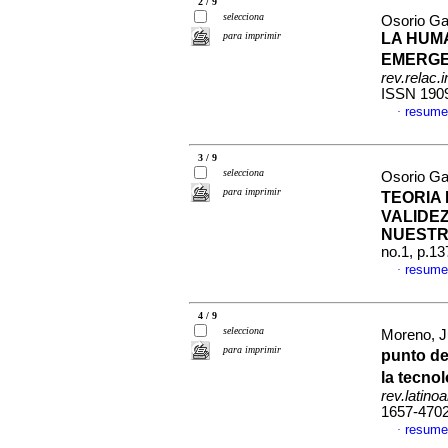
2 / 9
selecciona
Osorio G
para imprimir
LA HUM
EMERGE
rev.relac.i
ISSN 190
resume
·
3 / 9
selecciona
Osorio G
para imprimir
TEORIA 
VALIDE
NUEST
no.1, p.1
resume
·
4 / 9
selecciona
Moreno, J
para imprimir
punto de
la tecno
rev.latino
1657-470
resume
·