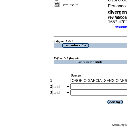
Osorio-Ga
para imprimir
Fernando
divergen
rev.latino
1657-470
resume
·
p�gina 1 de 1
Refinar la b�squeda
Base de datos :
article
Buscar
1
2
3
Search engin