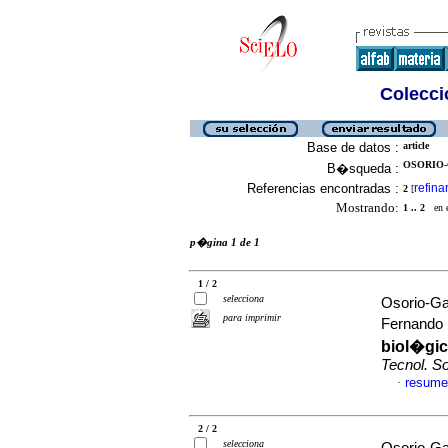
Colecció
Base de datos :
article
OSORIO-
B�squeda :
Referencias encontradas :
refina
2
[
Mostrando:
1 .. 2
en el
p�gina 1 de 1
1 / 2
selecciona
Osorio-Ga
para imprimir
Fernando
biol�gic
Tecnol. S
resume
·
2 / 2
selecciona