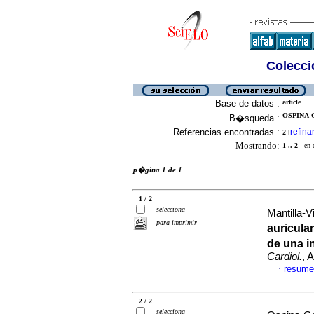
Colecció
Base de datos :
article
OSPINA-G
B�squeda :
Referencias encontradas :
refina
2
[
Mostrando:
1 .. 2
en el
p�gina 1 de 1
1 / 2
selecciona
Mantilla-Vi
para imprimir
auricula
de una i
Cardiol.
, 
resume
·
2 / 2
selecciona