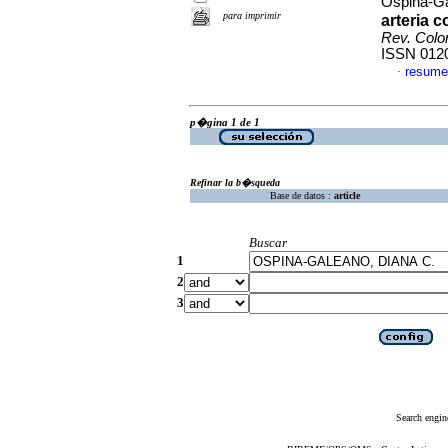
Ospina-Ga
para imprimir
arteria c
Rev. Colo
ISSN 012
resume
·
p�gina 1 de 1
Refinar la b�squeda
Base de datos :
article
Buscar
1
2
3
Search engin