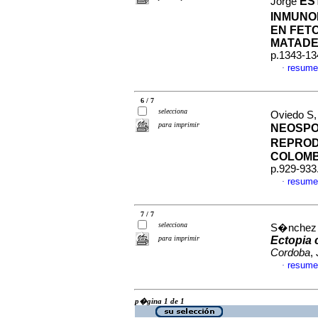
ES
Jorge
INMUNO
EN FET
MATAD
p.1343-13
resume
·
6 / 7
selecciona
Oviedo S, 
para imprimir
NEOSPO
REPROD
COLOMB
p.929-933
resume
·
7 / 7
selecciona
S�nchez G
para imprimir
Ectopia 
Cordoba
,
resume
·
p�gina 1 de 1