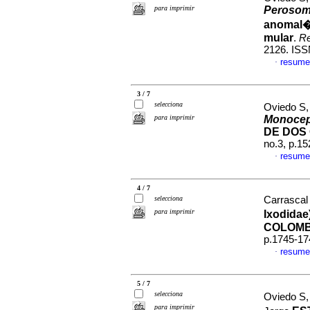
para imprimir
Perosom
anomal�a
mular
.
R
2126. ISS
resume
·
3 / 7
selecciona
Oviedo S,
para imprimir
Monocep
DE DOS
no.3, p.1
resume
·
4 / 7
selecciona
Carrascal 
para imprimir
Ixodida
COLOMB
p.1745-17
resume
·
5 / 7
selecciona
Oviedo S,
para imprimir