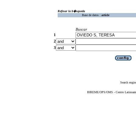
Refinar la b�squeda
Base de datos :
article
Buscar
1
2
3
Search engin
BIREME/OPS/OMS - Centro Latinoameric