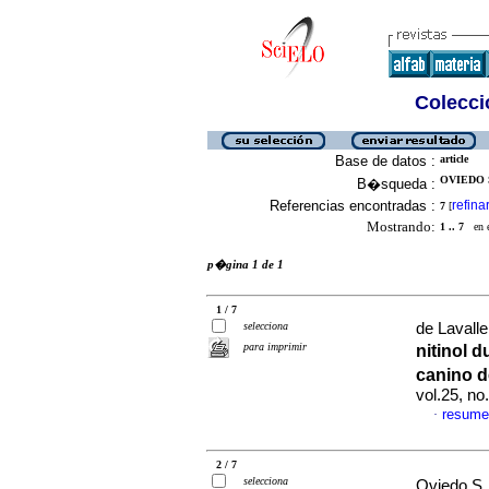
Colecció
Base de datos :
article
OVIEDO S
B�squeda :
Referencias encontradas :
refina
7
[
Mostrando:
1 .. 7
en el
p�gina 1 de 1
1 / 7
selecciona
de Lavalle
para imprimir
nitinol 
canino d
vol.25, n
resume
·
2 / 7
selecciona
Oviedo S,