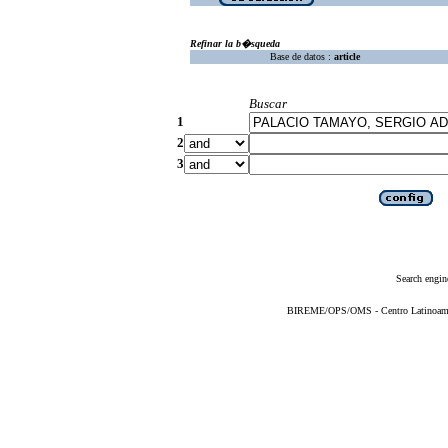
Refinar la b�squeda
Base de datos :
article
Buscar
1
2
3
Search engin
BIREME/OPS/OMS - Centro Latinoameric