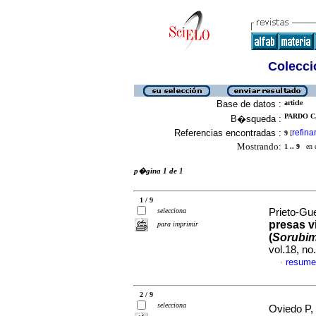
Colecció
Base de datos :
article
PARDO C,
B�squeda :
Referencias encontradas :
refina
9
[
Mostrando:
1 .. 9
en el
p�gina 1 de 1
1 / 9
selecciona
Prieto-Gue
presas v
para imprimir
(
Sorubim
vol.18, n
resume
·
2 / 9
selecciona
Oviedo P, 