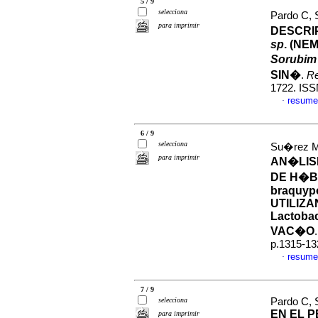
5 / 9
selecciona
Pardo C, 
para imprimir
DESCRI
sp
. (NE
Sorubim
SIN�
.
R
1722. ISS
resume
·
6 / 9
selecciona
Su�rez M,
para imprimir
AN�LIS
DE H�B
braquyp
UTILIZ
Lactoba
VAC�O
p.1315-13
resume
·
7 / 9
selecciona
Pardo C, 
EN EL P
para imprimir