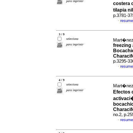
para imprimir
costera 
tilapia n
p.3781-37
resume
·
3 / 9
selecciona
Mart�nez
para imprimir
freezing
Bocachi
Characif
p.3295-33
resume
·
4 / 9
selecciona
Mart�nez,
para imprimir
Efectos 
activaci
bocachi
Characif
no.2, p.2
resume
·