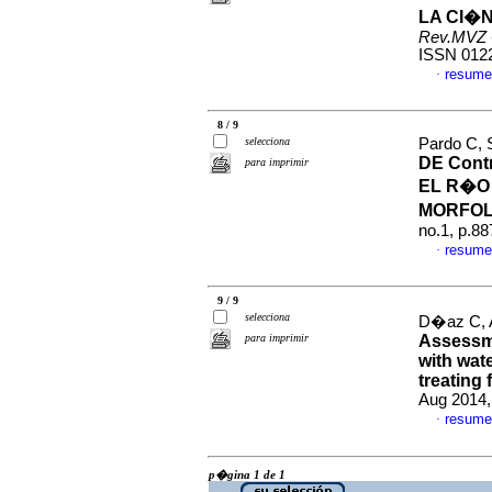
LA CI�
Rev.MVZ 
ISSN 012
resume
·
8 / 9
selecciona
Pardo C, 
DE Contr
para imprimir
EL R�O
MORFO
no.1, p.8
resume
·
9 / 9
selecciona
D�az C, A
para imprimir
Assessme
with wate
treating 
Aug 2014,
resume
·
p�gina 1 de 1