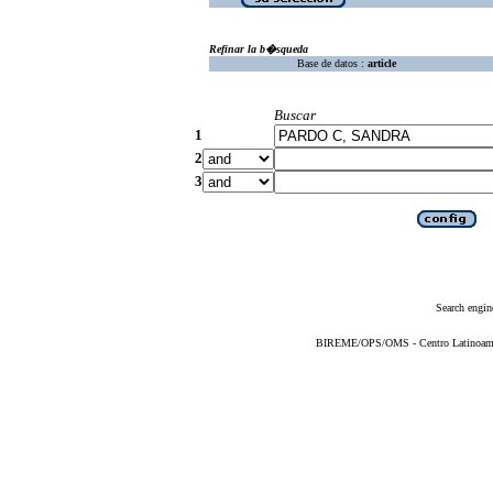
Refinar la b�squeda
Base de datos :
article
Buscar
1
2
3
Search engin
BIREME/OPS/OMS - Centro Latinoameric