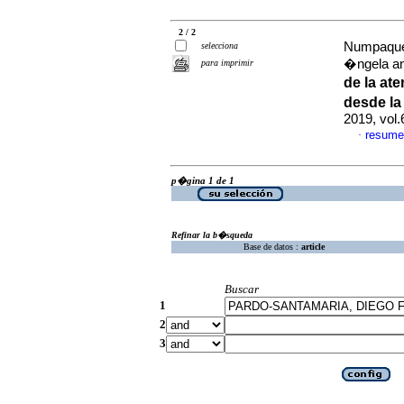
2 / 2
Numpaque-
selecciona
�ngela a
para imprimir
de la at
desde la
2019, vol
resume
·
p�gina 1 de 1
Refinar la b�squeda
Base de datos :
article
Buscar
1
2
3