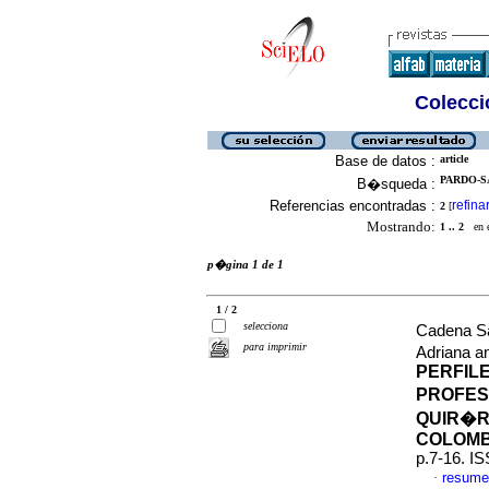
Colecció
Base de datos :
article
PARDO-S
B�squeda :
Referencias encontradas :
refina
2
[
Mostrando:
1 .. 2
en el
p�gina 1 de 1
1 / 2
selecciona
Cadena Sa
para imprimir
Adriana a
PERFIL
PROFES
QUIR�R
COLOMBI
p.7-16. I
resume
·