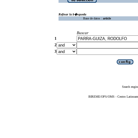
Refinar la b�squeda
Base de datos :
article
Buscar
1
2
3
Search engin
BIREME/OPS/OMS - Centro Latinoameric