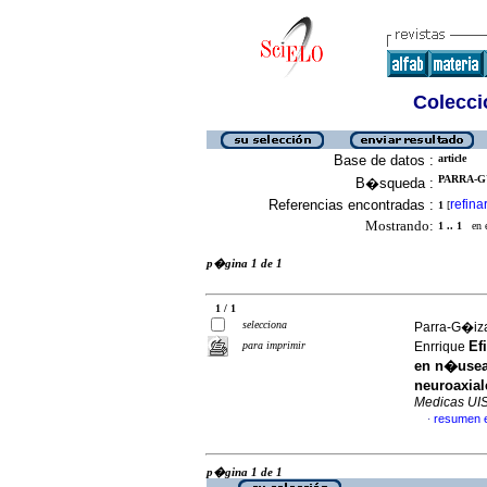
Colecció
Base de datos :
article
PARRA-G
B�squeda :
Referencias encontradas :
refina
1
[
Mostrando:
1 .. 1
en el
p�gina 1 de 1
1 / 1
selecciona
Parra-G�iza
Ef
para imprimir
Enrrique
en n�usea
neuroaxia
Medicas UI
resumen 
·
p�gina 1 de 1