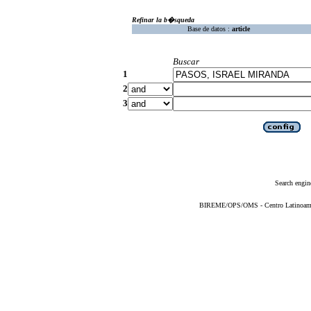
Refinar la b�squeda
Base de datos :
article
Buscar
1
2
3
Search engin
BIREME/OPS/OMS - Centro Latinoameric