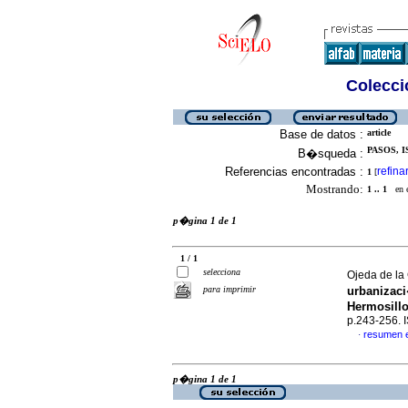
Colecció
Base de datos :
article
PASOS, I
B�squeda :
Referencias encontradas :
refina
1
[
Mostrando:
1 .. 1
en el
p�gina 1 de 1
1 / 1
selecciona
Ojeda de la 
para imprimir
urbanizac
Hermosill
p.243-256.
resumen 
·
p�gina 1 de 1