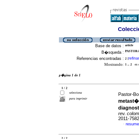
Colecció
Base de datos :
article
PASTOR-B
B�squeda :
Referencias encontradas :
refina
2
[
Mostrando:
1 .. 2
en el
p�gina 1 de 1
1 / 2
selecciona
Pastor-Bon
para imprimir
metast�s
diagnos
rev. colomb
2011-758
resume
·
2 / 2