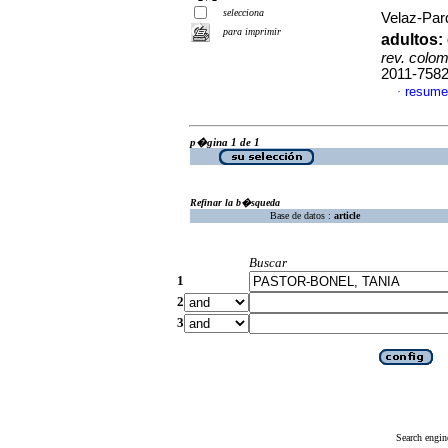
selecciona
Velaz-Pard
para imprimir
adultos:
rev. colomb
2011-758
resume
·
p�gina 1 de 1
Refinar la b�squeda
Base de datos :
article
Buscar
1
2
3
Search engin