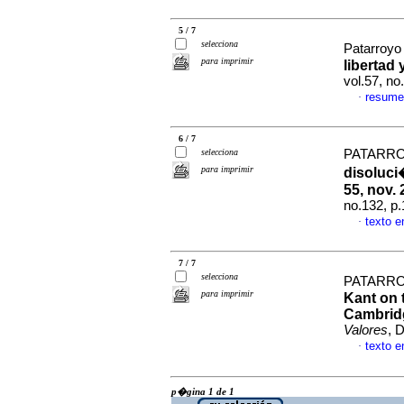
5 / 7
selecciona
Patarroyo
para imprimir
libertad
vol.57, n
resume
·
6 / 7
selecciona
PATARRO
para imprimir
disoluci
55, nov. 
no.132, p
texto 
·
7 / 7
selecciona
PATARRO
para imprimir
Kant on 
Cambridg
Valores
, 
texto 
·
p�gina 1 de 1