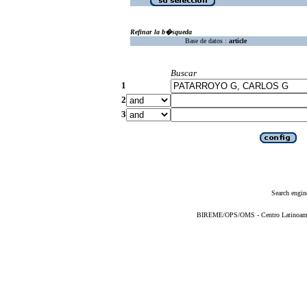
Refinar la b�squeda
Base de datos :
article
Buscar
1
2
3
Search engin
BIREME/OPS/OMS - Centro Latinoameric