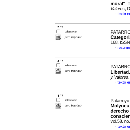
moral"
.
Valores
, 
texto 
·
2 / 7
selecciona
PATARRO
Categori
para imprimir
168. ISSN
resume
·
3 / 7
selecciona
PATARRO
para imprimir
Libertad
y Valores
texto 
·
4 / 7
selecciona
Patarroyo
Molyneux
para imprimir
derecho 
conscien
vol.58, n
texto 
·