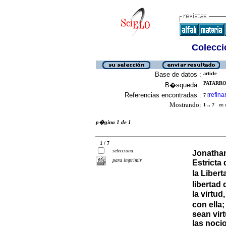
Colecció
Base de datos :
article
PATARRO
B�squeda :
Referencias encontradas :
refina
7
[
Mostrando:
1 .. 7
en el
p�gina 1 de 1
1 / 7
selecciona
Jonatha
para imprimir
Estricta
la Libert
libertad
la virtu
con ella;
sean vir
las noci