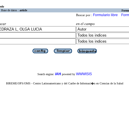
eda
Base de datos :
article
Formu
Formulario libre
Form
Buscar por :
scar
en el campo
iAH
WWWISIS
Search engine:
powered by
BIREME/OPS/OMS - Centro Latinoamericano y del Caribe de Informaci�n en Ciencias de la Salud