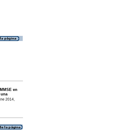
l MMSE en
 una
Ene 2014,