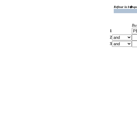
Refinar la b�squ
Bu
1
2
3