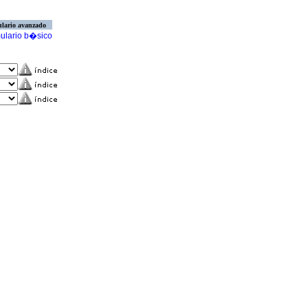
lario avanzado
ulario b�sico