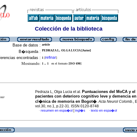
Colección de la biblioteca
Base de datos :
article
PEDRAZA L, OLGA LUCIA [Autor]
B�squeda :
erencias encontradas :
refinar
1
[
]
Mostrando:
1 .. 1
en el formato [
ISO 690
]
Puntuaciones del MoCA y e
Pedraza L, Olga Lucia et al.
pacientes con deterioro cognitivo leve y demencia en
imir
cl�nica de memoria en Bogot�
.
Acta Neurol Colomb.
, 
vol.30, no.1, p.22-31. ISSN 0120-8748
|
resumen en espa�ol
ingl�s
texto en espa�ol
·
·