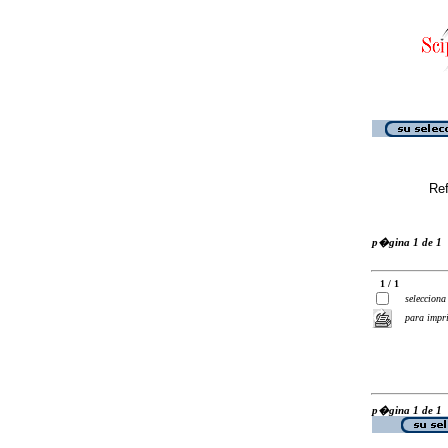
Ref
p�gina 1 de 1
1 / 1
selecciona
para impr
p�gina 1 de 1