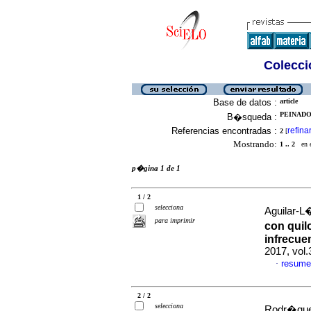
Colecció
Base de datos :
article
PEINADO-
B�squeda :
Referencias encontradas :
refina
2
[
Mostrando:
1 .. 2
en el
p�gina 1 de 1
1 / 2
selecciona
Aguilar-L�
para imprimir
con quil
infrecue
2017, vol.
resume
·
2 / 2
selecciona
Rodr�gue