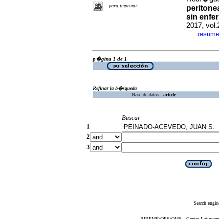
para imprimir
peritonea
sin enfe
2017, vol
resume
·
p�gina 1 de 1
Refinar la b�squeda
Base de datos :
article
Buscar
1
2
3
Search engin
BIREME/OPS/OMS - Centro Latinoameric